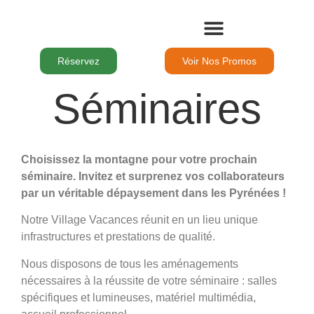
Le Domaine
Nos Chambres
Nos Séjours
Pour Les Groupes
Les Activités
Réservez
Voir Nos Promos
Séminaires
Choisissez la montagne pour votre prochain
séminaire. Invitez et
surprenez vos collaborateurs
par un véritable dépaysement dans les Pyrénées !
Notre Village Vacances réunit en un lieu unique
infrastructures et prestations de qualité.
Nous disposons de tous les aménagements
nécessaires à la réussite de votre séminaire : salles
spécifiques et lumineuses, matériel multimédia,