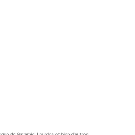
que de Gavarnie, Lourdes et bien d’autres.