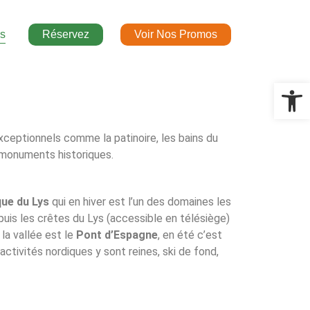
és
Réservez
Voir Nos Promos
Ouvrir la 
xceptionnels comme la patinoire, les bains du
s monuments historiques.
que du Lys
qui en hiver est l’un des domaines les
uis les crêtes du Lys (accessible en télésiège)
la vallée est le
Pont d’Espagne
, en été c’est
ctivités nordiques y sont reines, ski de fond,