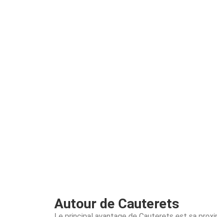
Autour de Cauterets
Le principal avantage de Cauterets est sa proxi