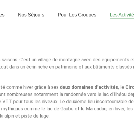
es
Nos Séjours
Pour Les Groupes
Les Activit
es saisons. C’est un village de montagne avec des équipements e
 tout dans un écrin riche en patrimoine et aux bâtiments classé
 été comme hiver grâce à ses
deux domaines d’activités
, le
Cir
sont nombreuses notamment la randonnée vers le lac d’Ilhéou dep
 VTT pour tous les niveaux. Le deuxième lieu incontournable de 
 mythiques comme le lac de Gaube et le Marcadau, en hiver, les a
i alpin et piste de luge.