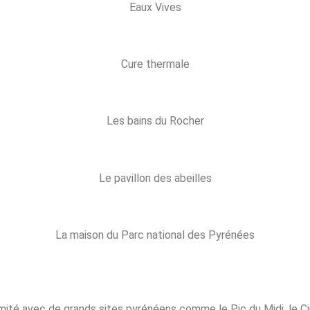
Eaux Vives
Cure thermale
Les bains du Rocher
Le pavillon des abeilles
La maison du Parc national des Pyrénées
mité avec de grands sites pyrénéens comme le Pic du Midi, le Cir