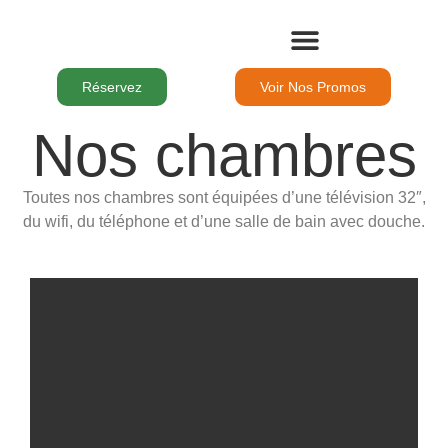
Le Domaine
Nos Chambres
Nos Séjours
Pour Les Groupes
Les Activités
Réservez
Voir Nos Promos
Nos chambres
Toutes nos chambres sont équipées d’une télévision 32″,
du wifi, du téléphone et d’une salle de bain avec douche.