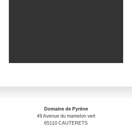
1 personne
En savoir plus
Nos séjours
En toutes saisons
En savoir
Domaine de Pyrène
plus
49 Avenue du mamelon vert
65110 CAUTERETS