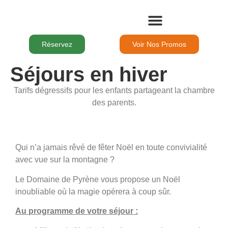
Le Domaine
Nos Chambres
Nos Séjours
Pour Les Groupes
Les Activités
Réservez
Voir Nos Promos
Séjours en hiver
Tarifs dégressifs pour les enfants partageant la chambre
des parents.
Qui n’a jamais rêvé de fêter Noël en toute convivialité
La magie de Noël à la
avec vue sur la montagne ?
montagne
Le Domaine de Pyrène vous propose un Noël
inoubliable où la magie opérera à coup sûr.
Au programme de votre séjour :