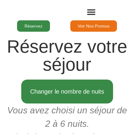
Le Domaine
Nos Chambres
Nos Séjours
Pour Les Groupes
Les Activités
Réservez
Voir Nos Promos
Réservez votre
séjour
Changer le nombre de nuits
Vous avez choisi un séjour de
2 à 6 nuits.