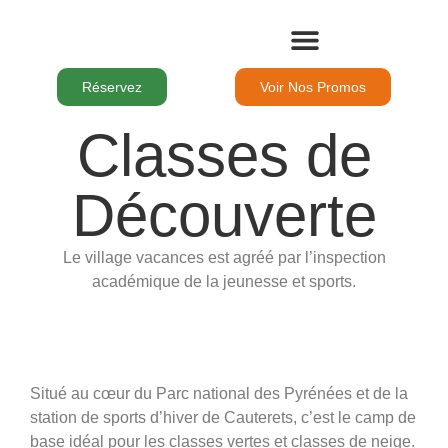
Le Domaine
Nos Chambres
Nos Séjours
Pour Les Groupes
Les Activités
Réservez
Voir Nos Promos
Classes de
Découverte
Le village vacances est agréé par l’inspection
académique de la jeunesse et sports.
Situé au cœur du Parc national des Pyrénées et de la
station de sports d’hiver de Cauterets, c’est le camp de
base idéal pour les classes vertes et classes de neige.