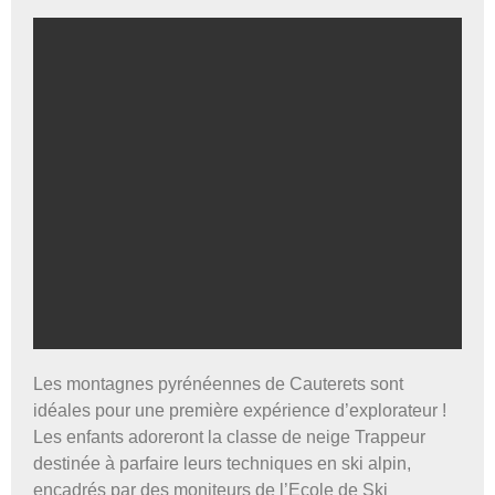
Les montagnes pyrénéennes de Cauterets sont
Classe de neige
idéales pour une première expérience d’explorateur !
Trappeur
Les enfants adoreront la classe de neige Trappeur
destinée à parfaire leurs techniques en ski alpin,
Voir le programme et le tarif
encadrés par des moniteurs de l’Ecole de Ski