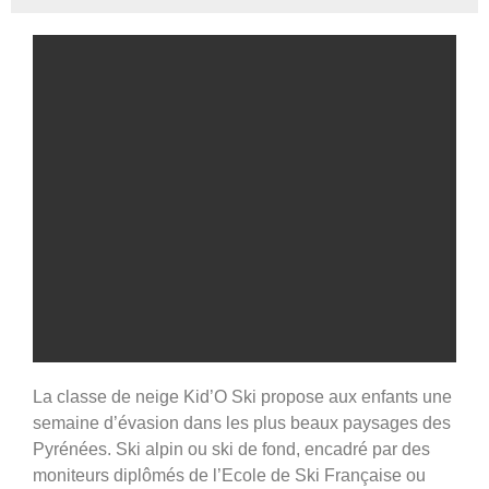
La classe de neige Kid’O Ski propose aux enfants une
Classe de neige Kid'O
semaine d’évasion dans les plus beaux paysages des
Ski
Pyrénées. Ski alpin ou ski de fond, encadré par des
moniteurs diplômés de l’Ecole de Ski Française ou